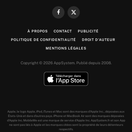
Facebook
X
(Twitter)
À PROPOS
CONTACT
PUBLICITÉ
POLITIQUE DE CONFIDENTIALITÉ
DROIT D’AUTEUR
MENTIONS LÉGALES
Copyright © 2026 AppSystem. Publié depuis 2008.
Apple, le logo Apple, iPod, iTunes et Mac sont des marques d’Apple Inc., déposées aux
États-Unis et dans d’autres pays. iPhone et MacBook Air sont des marques déposées
d’Apple Inc. MobileMe est une marque de service d’Apple Inc. AppSystem.fr et son App
ne sont pas liés à Apple et les marques citées sont la propriété de leurs détenteurs
respectifs.