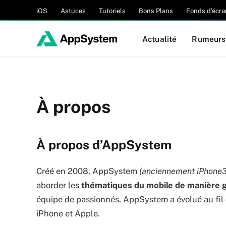
iOS
Astuces
Tutoriels
Bons Plans
Fonds d’écra
Actualité
Rumeurs
À propos
À propos d’AppSystem
Créé en 2008, AppSystem
(anciennement iPhone
aborder les
thématiques du mobile de manière gé
équipe de passionnés, AppSystem a évolué au fil 
iPhone et Apple.