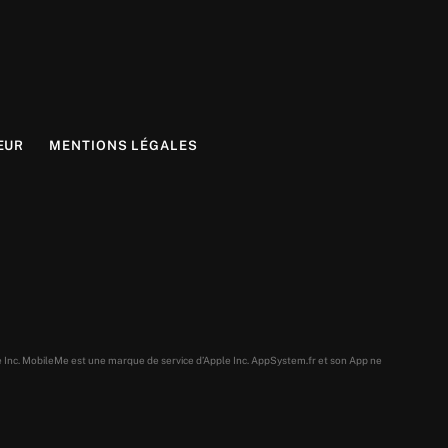
EUR
MENTIONS LÉGALES
e Inc. MobileMe est une marque de service d’Apple Inc. AppSystem.fr et son App ne