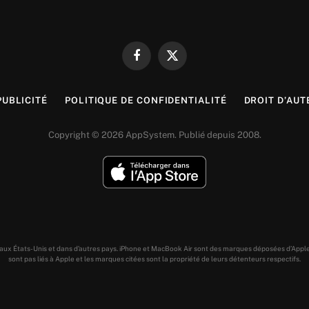
Facebook
X
(Twitter)
PUBLICITÉ
POLITIQUE DE CONFIDENTIALITÉ
DROIT D’AUT
Copyright © 2026 AppSystem. Publié depuis 2008.
s aux États-Unis et dans d’autres pays. iPhone et MacBook Air sont des marques déposées d’Appl
sont pas liés à Apple et les marques citées sont la propriété de leurs détenteurs respectifs.