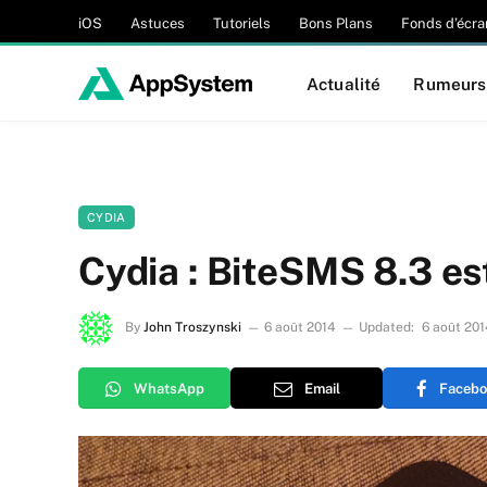
iOS
Astuces
Tutoriels
Bons Plans
Fonds d’écra
Actualité
Rumeurs
CYDIA
Cydia : BiteSMS 8.3 es
By
John Troszynski
6 août 2014
Updated:
6 août 201
WhatsApp
Email
Facebo