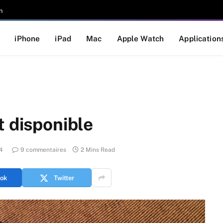
n
iPhone
iPad
Mac
Apple Watch
Application
t disponible
4
9 commentaires
2 Mins Read
ok
Twitter