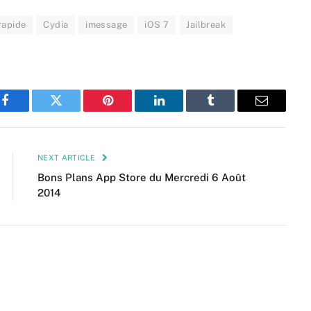
rapide
Cydia
imessage
iOS 7
Jailbreak
Facebook
Twitter
Pinterest
LinkedIn
Tumblr
Email
NEXT ARTICLE
Bons Plans App Store du Mercredi 6 Août
2014