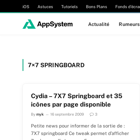
iOS
Astuces
Tutoriels
Bons Plans
Fonds d’écra
Actualité
Rumeurs
7×7 SPRINGBOARD
Cydia – 7X7 Springboard et 35
icônes par page disponible
By
myk
16 septembre 2009
3
Petite news pour informer de la sortie de :
7X7 springboard Ce tweak permet d’afficher