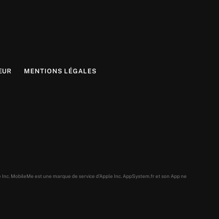
EUR
MENTIONS LÉGALES
e Inc. MobileMe est une marque de service d’Apple Inc. AppSystem.fr et son App ne