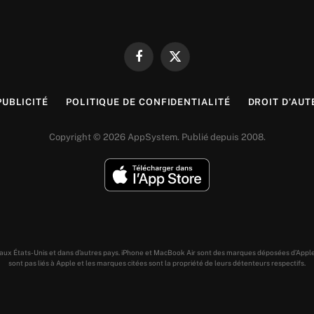
Facebook
X
(Twitter)
PUBLICITÉ
POLITIQUE DE CONFIDENTIALITÉ
DROIT D’AUT
Copyright © 2026 AppSystem. Publié depuis 2008.
s aux États-Unis et dans d’autres pays. iPhone et MacBook Air sont des marques déposées d’Appl
sont pas liés à Apple et les marques citées sont la propriété de leurs détenteurs respectifs.