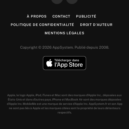
Facebook
X
(Twitter)
À PROPOS
CONTACT
PUBLICITÉ
POLITIQUE DE CONFIDENTIALITÉ
DROIT D’AUTEUR
MENTIONS LÉGALES
Copyright © 2026 AppSystem. Publié depuis 2008.
Apple, le logo Apple, iPod, iTunes et Mac sont des marques d’Apple Inc., déposées aux
États-Unis et dans d’autres pays. iPhone et MacBook Air sont des marques déposées
d’Apple Inc. MobileMe est une marque de service d’Apple Inc. AppSystem.fr et son App
ne sont pas liés à Apple et les marques citées sont la propriété de leurs détenteurs
respectifs.