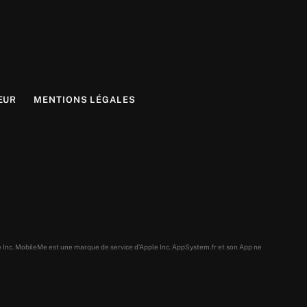
EUR
MENTIONS LÉGALES
e Inc. MobileMe est une marque de service d’Apple Inc. AppSystem.fr et son App ne