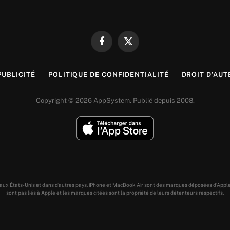
Facebook
X
(Twitter)
PUBLICITÉ
POLITIQUE DE CONFIDENTIALITÉ
DROIT D’AUT
Copyright © 2026 AppSystem. Publié depuis 2008.
s aux États-Unis et dans d’autres pays. iPhone et MacBook Air sont des marques déposées d’Appl
sont pas liés à Apple et les marques citées sont la propriété de leurs détenteurs respectifs.