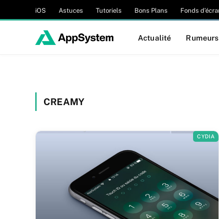
iOS
Astuces
Tutoriels
Bons Plans
Fonds d’écra
Actualité
Rumeurs
CREAMY
CYDIA