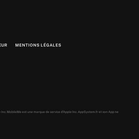
EUR
MENTIONS LÉGALES
e Inc. MobileMe est une marque de service d’Apple Inc. AppSystem.fr et son App ne