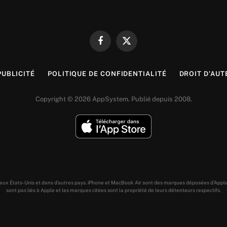
Facebook
X
(Twitter)
PUBLICITÉ
POLITIQUE DE CONFIDENTIALITÉ
DROIT D’AUT
Copyright © 2026 AppSystem. Publié depuis 2008.
s aux États-Unis et dans d’autres pays. iPhone et MacBook Air sont des marques déposées d’Appl
sont pas liés à Apple et les marques citées sont la propriété de leurs détenteurs respectifs.