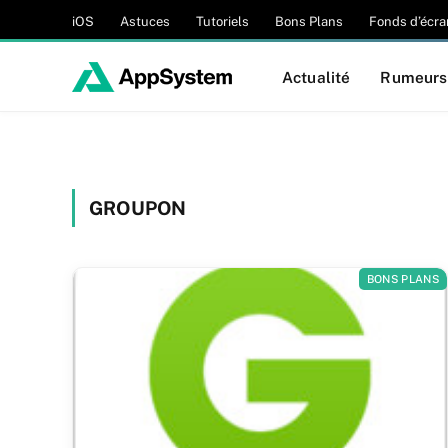
iOS
Astuces
Tutoriels
Bons Plans
Fonds d’écra
Actualité
Rumeurs
GROUPON
BONS PLANS