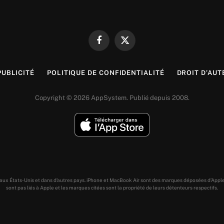
Facebook
X
(Twitter)
PUBLICITÉ
POLITIQUE DE CONFIDENTIALITÉ
DROIT D’AUT
Copyright © 2026 AppSystem. Publié depuis 2008.
s aux États-Unis et dans d’autres pays. iPhone et MacBook Air sont des marques déposées d’Appl
sont pas liés à Apple et les marques citées sont la propriété de leurs détenteurs respectifs.