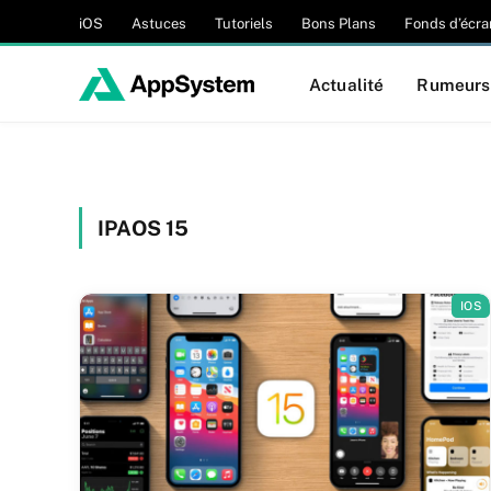
iOS
Astuces
Tutoriels
Bons Plans
Fonds d’écra
Actualité
Rumeurs
IPAOS 15
IOS