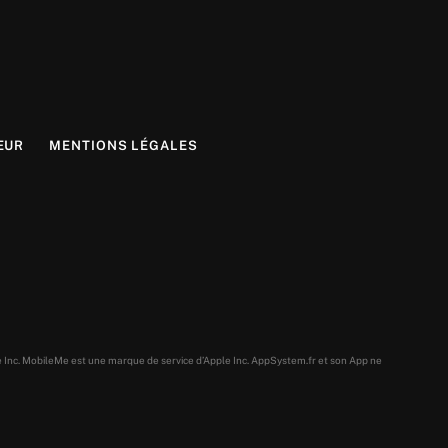
EUR
MENTIONS LÉGALES
e Inc. MobileMe est une marque de service d’Apple Inc. AppSystem.fr et son App ne