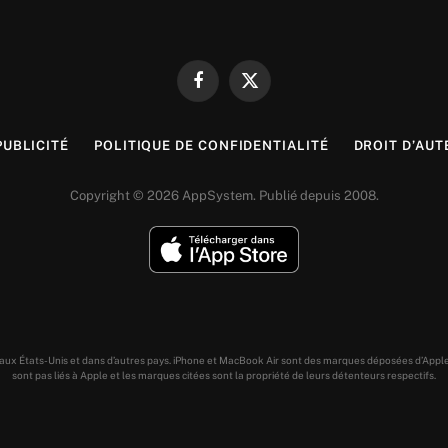
Facebook
X
(Twitter)
PUBLICITÉ
POLITIQUE DE CONFIDENTIALITÉ
DROIT D’AUT
Copyright © 2026 AppSystem. Publié depuis 2008.
s aux États-Unis et dans d’autres pays. iPhone et MacBook Air sont des marques déposées d’Appl
sont pas liés à Apple et les marques citées sont la propriété de leurs détenteurs respectifs.