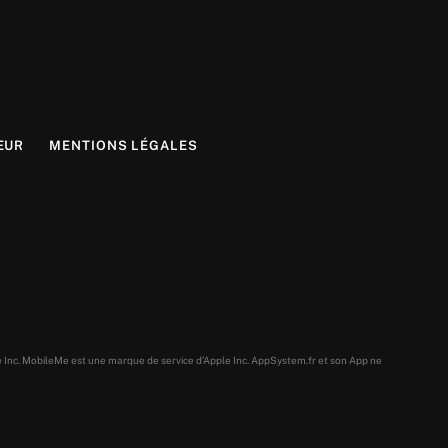
EUR
MENTIONS LÉGALES
e Inc. MobileMe est une marque de service d’Apple Inc. AppSystem.fr et son App ne