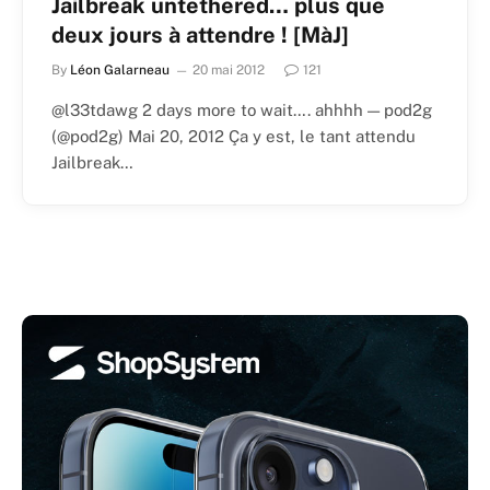
Jailbreak untethered… plus que
deux jours à attendre ! [MàJ]
By
Léon Galarneau
20 mai 2012
121
@l33tdawg 2 days more to wait…. ahhhh — pod2g
(@pod2g) Mai 20, 2012 Ça y est, le tant attendu
Jailbreak…