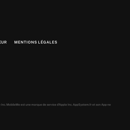
EUR
MENTIONS LÉGALES
e Inc. MobileMe est une marque de service d’Apple Inc. AppSystem.fr et son App ne