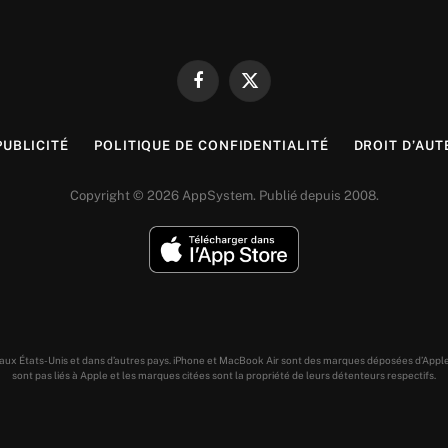
Facebook
X
(Twitter)
PUBLICITÉ
POLITIQUE DE CONFIDENTIALITÉ
DROIT D’AUT
Copyright © 2026 AppSystem. Publié depuis 2008.
s aux États-Unis et dans d’autres pays. iPhone et MacBook Air sont des marques déposées d’Appl
sont pas liés à Apple et les marques citées sont la propriété de leurs détenteurs respectifs.