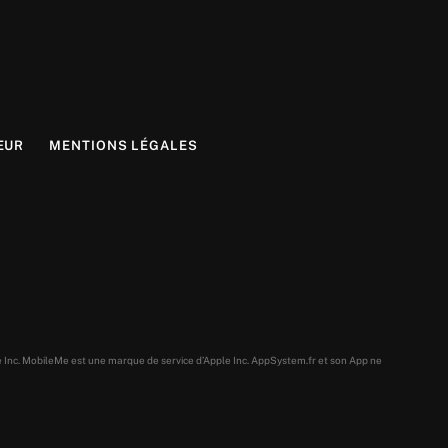
EUR
MENTIONS LÉGALES
e Inc. MobileMe est une marque de service d’Apple Inc. AppSystem.fr et son App ne