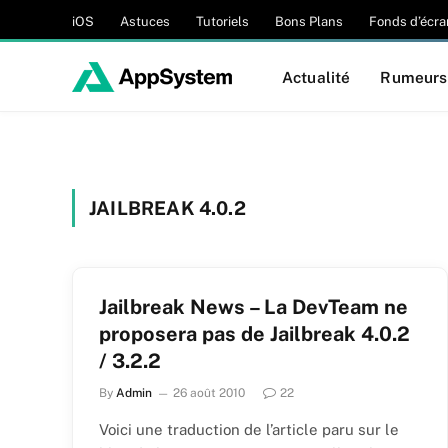
iOS
Astuces
Tutoriels
Bons Plans
Fonds d’écra
Actualité
Rumeurs
JAILBREAK 4.0.2
Jailbreak News – La DevTeam ne
proposera pas de Jailbreak 4.0.2
/ 3.2.2
By
Admin
26 août 2010
22
Voici une traduction de l’article paru sur le