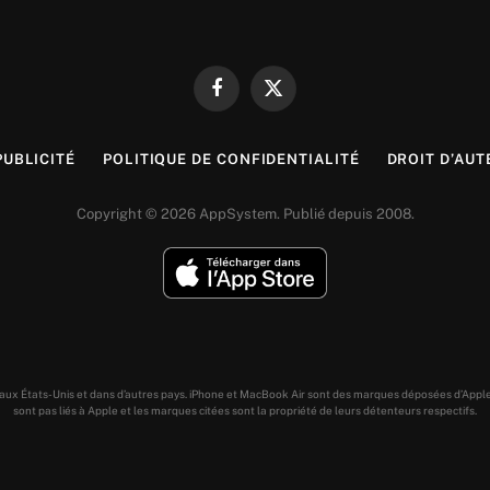
Facebook
X
(Twitter)
PUBLICITÉ
POLITIQUE DE CONFIDENTIALITÉ
DROIT D’AUT
Copyright © 2026 AppSystem. Publié depuis 2008.
s aux États-Unis et dans d’autres pays. iPhone et MacBook Air sont des marques déposées d’Appl
sont pas liés à Apple et les marques citées sont la propriété de leurs détenteurs respectifs.