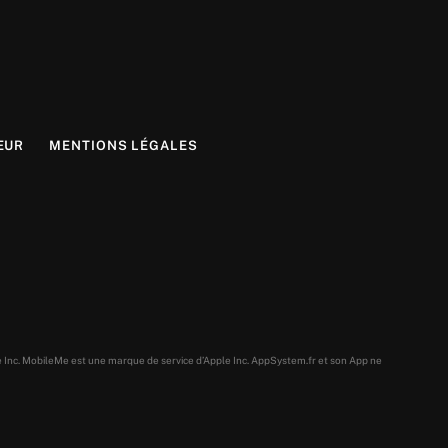
EUR
MENTIONS LÉGALES
e Inc. MobileMe est une marque de service d’Apple Inc. AppSystem.fr et son App ne