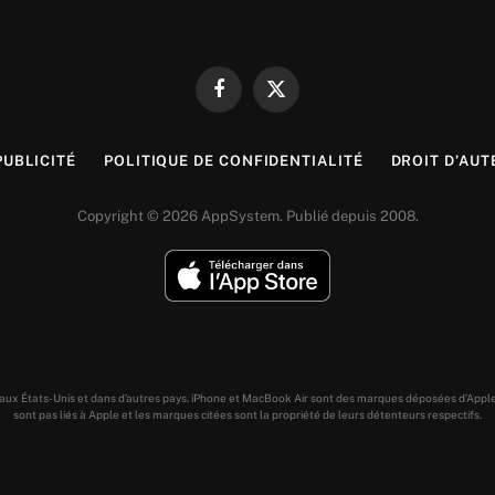
Facebook
X
(Twitter)
PUBLICITÉ
POLITIQUE DE CONFIDENTIALITÉ
DROIT D’AUT
Copyright © 2026 AppSystem. Publié depuis 2008.
s aux États-Unis et dans d’autres pays. iPhone et MacBook Air sont des marques déposées d’Appl
sont pas liés à Apple et les marques citées sont la propriété de leurs détenteurs respectifs.