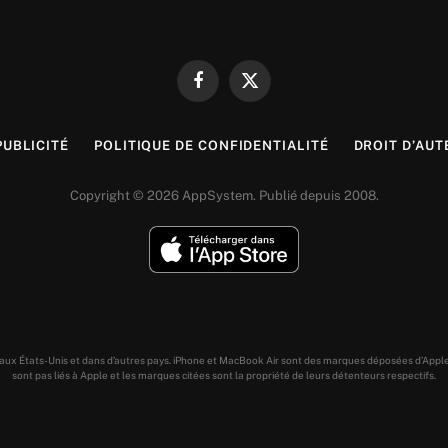
Facebook
X
(Twitter)
PUBLICITÉ
POLITIQUE DE CONFIDENTIALITÉ
DROIT D’AUT
Copyright © 2026 AppSystem. Publié depuis 2008.
s aux États-Unis et dans d’autres pays. iPhone et MacBook Air sont des marques déposées d’Appl
sont pas liés à Apple et les marques citées sont la propriété de leurs détenteurs respectifs.