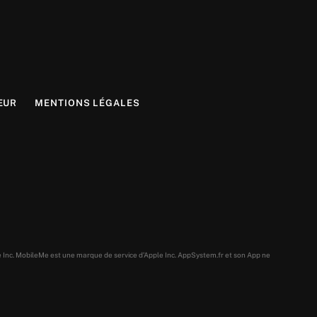
EUR
MENTIONS LÉGALES
e Inc. MobileMe est une marque de service d’Apple Inc. AppSystem.fr et son App ne