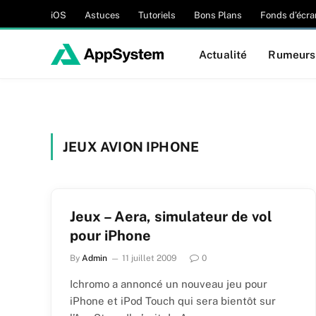
iOS
Astuces
Tutoriels
Bons Plans
Fonds d’écra
Actualité
Rumeurs
JEUX AVION IPHONE
Jeux – Aera, simulateur de vol
pour iPhone
By
Admin
11 juillet 2009
0
Ichromo a annoncé un nouveau jeu pour
iPhone et iPod Touch qui sera bientôt sur