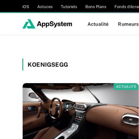
iOS
Astuces
Tutoriels
Bons Plans
Fonds d’écra
Actualité
Rumeurs
KOENIGSEGG
ACTUALITÉ