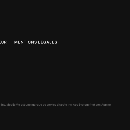
EUR
MENTIONS LÉGALES
e Inc. MobileMe est une marque de service d’Apple Inc. AppSystem.fr et son App ne