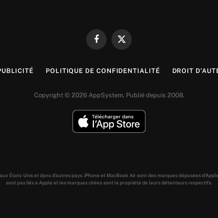
Facebook
X
(Twitter)
PUBLICITÉ
POLITIQUE DE CONFIDENTIALITÉ
DROIT D’AUT
Copyright © 2026 AppSystem. Publié depuis 2008.
s aux États-Unis et dans d’autres pays. iPhone et MacBook Air sont des marques déposées d’Appl
sont pas liés à Apple et les marques citées sont la propriété de leurs détenteurs respectifs.