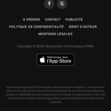
Facebook
X
(Twitter)
À PROPOS
CONTACT
PUBLICITÉ
POLITIQUE DE CONFIDENTIALITÉ
DROIT D’AUTEUR
MENTIONS LÉGALES
Copyright © 2026 AppSystem. Publié depuis 2008.
Apple, le logo Apple, iPod, iTunes et Mac sont des marques d’Apple Inc., déposées aux
États-Unis et dans d’autres pays. iPhone et MacBook Air sont des marques déposées
d’Apple Inc. MobileMe est une marque de service d’Apple Inc. AppSystem.fr et son App
ne sont pas liés à Apple et les marques citées sont la propriété de leurs détenteurs
respectifs.