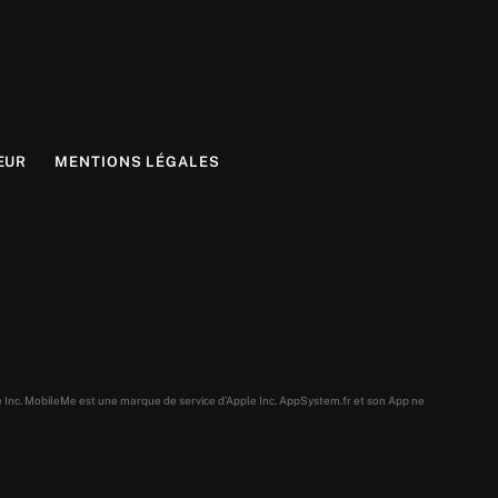
EUR
MENTIONS LÉGALES
e Inc. MobileMe est une marque de service d’Apple Inc. AppSystem.fr et son App ne