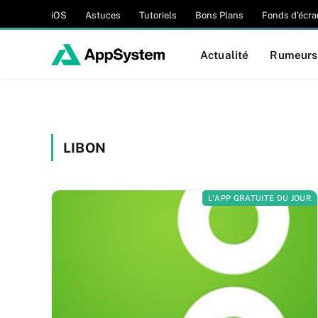
iOS
Astuces
Tutoriels
Bons Plans
Fonds d’écra
Actualité
Rumeurs
LIBON
L'APP GRATUITE DU JOUR