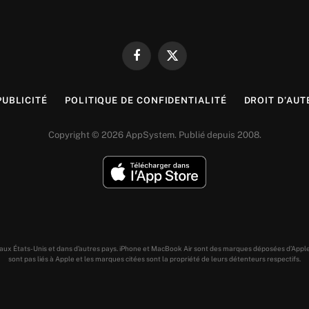
Facebook
X
(Twitter)
PUBLICITÉ
POLITIQUE DE CONFIDENTIALITÉ
DROIT D’AUT
Copyright © 2026 AppSystem. Publié depuis 2008.
s aux États-Unis et dans d’autres pays. iPhone et MacBook Air sont des marques déposées d’Appl
sont pas liés à Apple et les marques citées sont la propriété de leurs détenteurs respectifs.