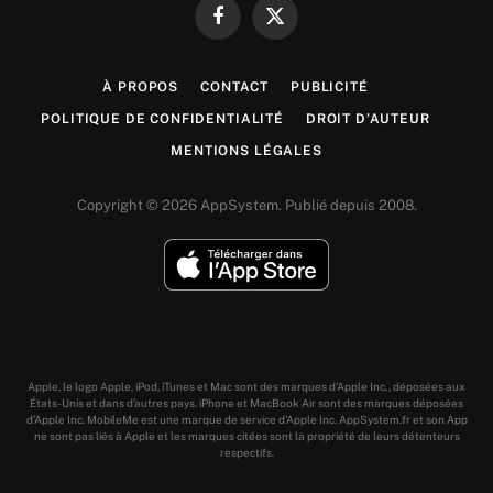
Facebook
X
(Twitter)
À PROPOS
CONTACT
PUBLICITÉ
POLITIQUE DE CONFIDENTIALITÉ
DROIT D’AUTEUR
MENTIONS LÉGALES
Copyright © 2026 AppSystem. Publié depuis 2008.
Apple, le logo Apple, iPod, iTunes et Mac sont des marques d’Apple Inc., déposées aux
États-Unis et dans d’autres pays. iPhone et MacBook Air sont des marques déposées
d’Apple Inc. MobileMe est une marque de service d’Apple Inc. AppSystem.fr et son App
ne sont pas liés à Apple et les marques citées sont la propriété de leurs détenteurs
respectifs.