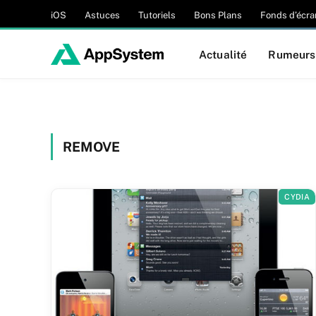
iOS
Astuces
Tutoriels
Bons Plans
Fonds d’écra
Actualité
Rumeurs
REMOVE
CYDIA