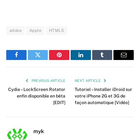
adobe
Apple
HTML5
Facebook
Twitter
Pinterest
LinkedIn
Tumblr
Email
PREVIOUS ARTICLE
NEXT ARTICLE
Cydia – LockScreen Rotator
Tutoriel – Installer iDroid sur
enfin disponible en bêta
votre iPhone 2G et 3G de
[EDIT]
façon automatique [Vidéo]
myk