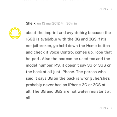
REPLY
Sheik
on
13 mai 2012 4 h 36 min
about the imprint and evyntehirg because the
16GB is available with the 3G and 3GS.If it’s
not jailbroken, go hold down the Home button
and check if Voice Control comes up.Hope that
helped . Also the box can be used too and the
model number. P.S. it doesn’t say 3G or 3GS on
the back at all just iPhone. The person who
said it says 3G on the back is wrong . he/she’s
probably never had an iPhone 3G or 3GS at
all. The 3G and 3GS are not water resistant at
all.
REPLY