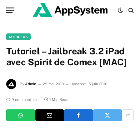
JAILBREAK
Tutoriel – Jailbreak 3.2 iPad
avec Spirit de Comex [MAC]
By
Admin
29 mai 2010
Updated:
5 juin 2010
9 commentaires
1 Min Read