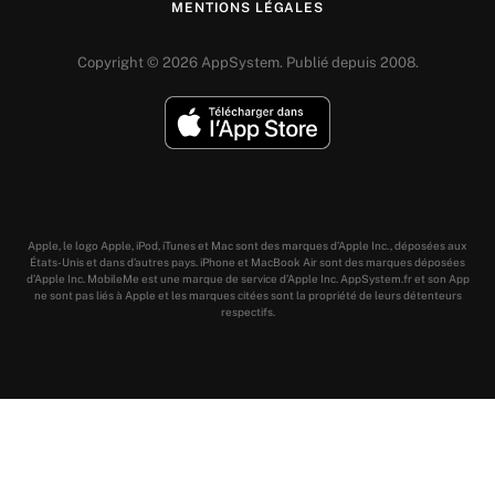
MENTIONS LÉGALES
Copyright © 2026 AppSystem. Publié depuis 2008.
Apple, le logo Apple, iPod, iTunes et Mac sont des marques d’Apple Inc., déposées aux
États-Unis et dans d’autres pays. iPhone et MacBook Air sont des marques déposées
d’Apple Inc. MobileMe est une marque de service d’Apple Inc. AppSystem.fr et son App
ne sont pas liés à Apple et les marques citées sont la propriété de leurs détenteurs
respectifs.