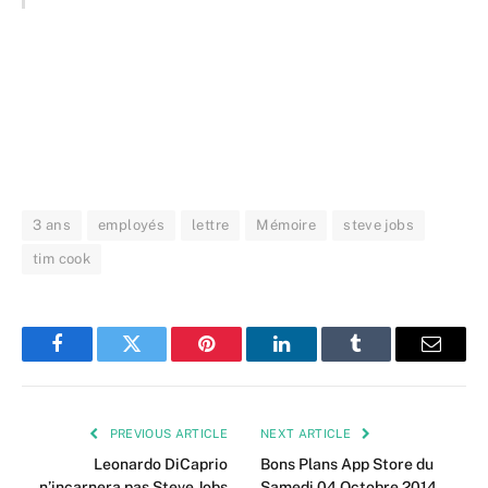
3 ans
employés
lettre
Mémoire
steve jobs
tim cook
Facebook
Twitter
Pinterest
LinkedIn
Tumblr
Email
PREVIOUS ARTICLE
NEXT ARTICLE
Leonardo DiCaprio
Bons Plans App Store du
n’incarnera pas Steve Jobs
Samedi 04 Octobre 2014