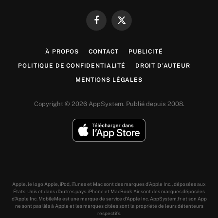
Facebook
X
(Twitter)
À PROPOS
CONTACT
PUBLICITÉ
POLITIQUE DE CONFIDENTIALITÉ
DROIT D’AUTEUR
MENTIONS LÉGALES
Copyright © 2026 AppSystem. Publié depuis 2008.
Apple, le logo Apple, iPod, iTunes et Mac sont des marques d’Apple Inc., déposées aux
États-Unis et dans d’autres pays. iPhone et MacBook Air sont des marques déposées
d’Apple Inc. MobileMe est une marque de service d’Apple Inc. AppSystem.fr et son App
ne sont pas liés à Apple et les marques citées sont la propriété de leurs détenteurs
respectifs.