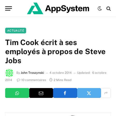
ACTUALITÉ
Tim Cook écrit à ses
employés à propos de Steve
Jobs
By
John Troszynski
4 octobre 2014
Updated:
6 octobre
2014
10 commentaires
2 Mins Read