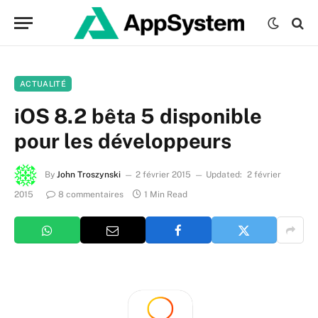
ACTUALITÉ
iOS 8.2 bêta 5 disponible
pour les développeurs
By
John Troszynski
2 février 2015
Updated:
2 février
2015
8 commentaires
1 Min Read