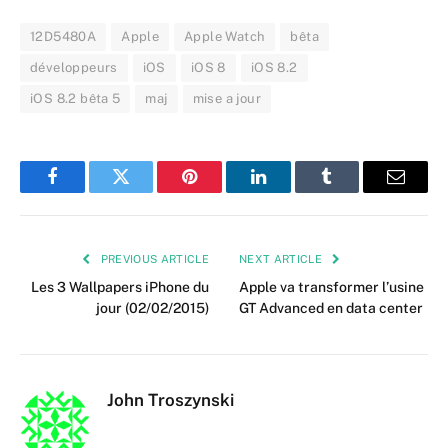
12D5480A
Apple
Apple Watch
bêta
développeurs
iOS
iOS 8
iOS 8.2
iOS 8.2 bêta 5
maj
mise a jour
Facebook
Twitter
Pinterest
LinkedIn
Tumblr
Email
PREVIOUS ARTICLE
NEXT ARTICLE
Les 3 Wallpapers iPhone du
Apple va transformer l’usine
jour (02/02/2015)
GT Advanced en data center
John Troszynski