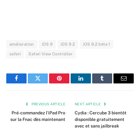
amélioration
iOS 9
iOS 9.2
iOS 9.2 bêta 1
safari
Safari View Controller
Facebook
Twitter
Pinterest
LinkedIn
Tumblr
Email
PREVIOUS ARTICLE
NEXT ARTICLE
Pré-commandez l’iPad Pro
Cydia : Cercube 3 bientôt
sur la Fnac dès maintenant
disponible gratuitement
avec et sans jailbreak