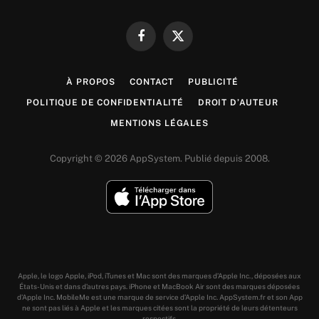
Facebook
X
(Twitter)
À PROPOS
CONTACT
PUBLICITÉ
POLITIQUE DE CONFIDENTIALITÉ
DROIT D’AUTEUR
MENTIONS LÉGALES
Copyright © 2026 AppSystem. Publié depuis 2008.
Apple, le logo Apple, iPod, iTunes et Mac sont des marques d’Apple Inc., déposées aux
États-Unis et dans d’autres pays. iPhone et MacBook Air sont des marques déposées
d’Apple Inc. MobileMe est une marque de service d’Apple Inc. AppSystem.fr et son App
ne sont pas liés à Apple et les marques citées sont la propriété de leurs détenteurs
respectifs.