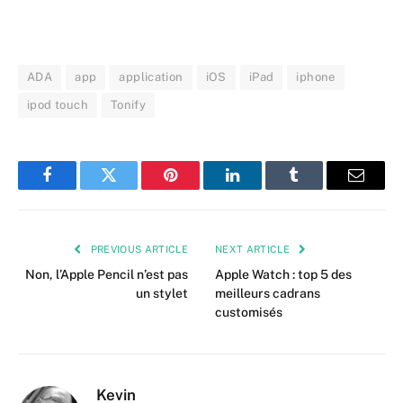
ADA
app
application
iOS
iPad
iphone
ipod touch
Tonify
Facebook
Twitter
Pinterest
LinkedIn
Tumblr
Email
PREVIOUS ARTICLE
NEXT ARTICLE
Non, l’Apple Pencil n’est pas
Apple Watch : top 5 des
un stylet
meilleurs cadrans
customisés
Kevin