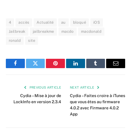
4
accès
Actualité
au
bloqué
iOS
Jailbreak
jailbreakme
macdo
macdonald
ronald
site
Facebook
Twitter
Pinterest
LinkedIn
Tumblr
Email
PREVIOUS ARTICLE
NEXT ARTICLE
Cydia – Mise à jour de
Cydia – Faites croire à iTunes
LockInfo en version 2.3.4
que vous êtes au firmware
4.0.2 avec Firmware 4.0.2
App