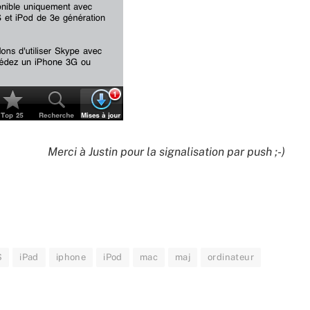
Merci à Justin pour la signalisation par push ;-)
S
iPad
iphone
iPod
mac
maj
ordinateur