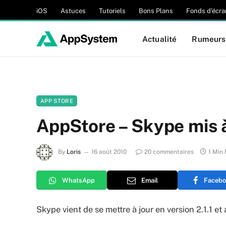
iOS
Astuces
Tutoriels
Bons Plans
Fonds d’écra
Actualité
Rumeurs
APP STORE
AppStore – Skype mis à 
By
Loris
16 août 2010
20 commentaires
1 Min
WhatsApp
Email
Facebo
Skype vient de se mettre à jour en version 2.1.1 