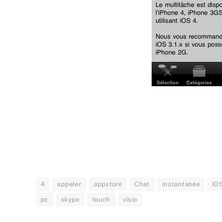
4
appeler
appstore
Chat
instantanée
iO
pc
skype
touch
visio