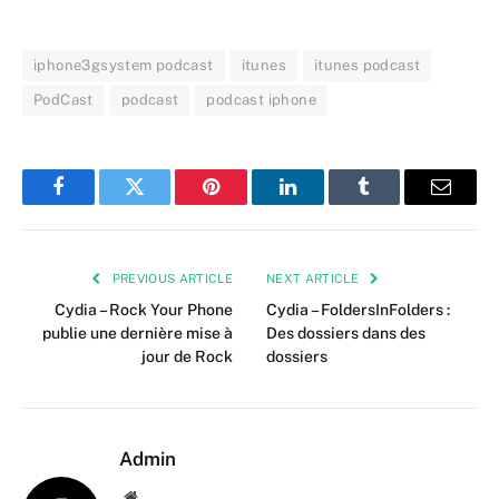
iphone3gsystem podcast
itunes
itunes podcast
PodCast
podcast
podcast iphone
Facebook
Twitter
Pinterest
LinkedIn
Tumblr
Email
PREVIOUS ARTICLE
NEXT ARTICLE
Cydia – Rock Your Phone
Cydia – FoldersInFolders :
publie une dernière mise à
Des dossiers dans des
jour de Rock
dossiers
Admin
Website