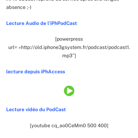
absence ;-)
Lecture Audio de l’iPhPodCast
[powerpress
url= »http://old.iphone3gsystem.fr/podcast/podcast1.
mp3″]
lecture depuis iPhAccess
Lecture vidéo du PodCast
[youtube cq_ao0CeMm0 500 400]