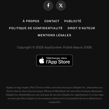
Facebook
X
(Twitter)
À PROPOS
CONTACT
PUBLICITÉ
POLITIQUE DE CONFIDENTIALITÉ
DROIT D’AUTEUR
MENTIONS LÉGALES
Copyright © 2026 AppSystem. Publié depuis 2008.
Apple, le logo Apple, iPod, iTunes et Mac sont des marques d’Apple Inc., déposées aux
États-Unis et dans d’autres pays. iPhone et MacBook Air sont des marques déposées
d’Apple Inc. MobileMe est une marque de service d’Apple Inc. AppSystem.fr et son App
ne sont pas liés à Apple et les marques citées sont la propriété de leurs détenteurs
respectifs.