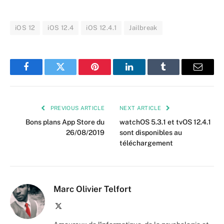
iOS 12
iOS 12.4
iOS 12.4.1
Jailbreak
Facebook
Twitter
Pinterest
LinkedIn
Tumblr
Email
PREVIOUS ARTICLE
NEXT ARTICLE
Bons plans App Store du
watchOS 5.3.1 et tvOS 12.4.1
26/08/2019
sont disponibles au
téléchargement
Marc Olivier Telfort
X
(Twitter)