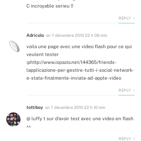
C incroyable serieu !!
REPLY
Adricolo
on
7 décembre 2010 22 h 08 min
voila une page avec une video flash pour ce qui
veulent tester
:phttp://www.ispazio.net/144365/friends-
lapplicazione-per-gestire-tutti-i-social-network-
e-stata-finalmente-inviata-ad-apple-video
REPLY
tottiboy
on
7 décembre 2010 22 h 10 min
@ luffy t sur d’avoir test avec une video en flash
^^
REPLY