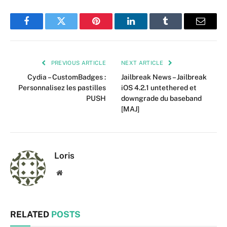
Facebook
Twitter
Pinterest
LinkedIn
Tumblr
Email
PREVIOUS ARTICLE
NEXT ARTICLE
Cydia – CustomBadges :
Jailbreak News – Jailbreak
Personnalisez les pastilles
iOS 4.2.1 untethered et
PUSH
downgrade du baseband
[MAJ]
Loris
Website
RELATED
POSTS