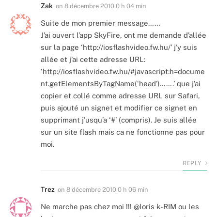
Zak
on
8 décembre 2010 0 h 04 min
Suite de mon premier message……
J’ai ouvert l’app SkyFire, ont me demande d’allée
sur la page ‘http://iosflashvideo.fw.hu/’ j’y suis
allée et j’ai cette adresse URL:
‘http://iosflashvideo.fw.hu/#javascript:h=docume
nt.getElementsByTagName(‘head’)…….’ que j’ai
copier et collé comme adresse URL sur Safari,
puis ajouté un signet et modifier ce signet en
supprimant j’usqu’a ‘#’ (compris). Je suis allée
sur un site flash mais ca ne fonctionne pas pour
moi.
REPLY
Trez
on
8 décembre 2010 0 h 06 min
Ne marche pas chez moi !!! @loris k-RIM ou les