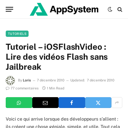
TUTORIELS
Tutoriel – iOSFlashVideo :
Lire des vidéos Flash sans
Jailbreak
By
Loris
7 décembre 2010
Updated:
7 décembre 2010
77 commentaires
1 Min Read
Voici ce qui arrive lorsque des développeurs s’allient :
ils créent une chose géniale, simple, et utile. Tout cela