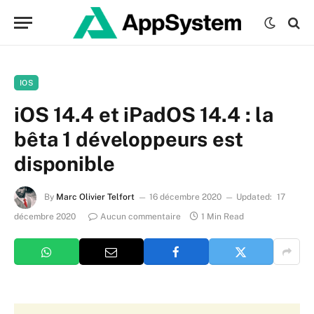
IOS
iOS 14.4 et iPadOS 14.4 : la
bêta 1 développeurs est
disponible
By
Marc Olivier Telfort
16 décembre 2020
Updated:
17
décembre 2020
Aucun commentaire
1 Min Read