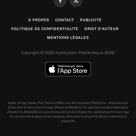
Facebook
X
(Twitter)
À PROPOS
CONTACT
PUBLICITÉ
POLITIQUE DE CONFIDENTIALITÉ
DROIT D’AUTEUR
MENTIONS LÉGALES
Copyright © 2026 AppSystem. Publié depuis 2008.
Apple, le logo Apple, iPod, iTunes et Mac sont des marques d’Apple Inc., déposées aux
États-Unis et dans d’autres pays. iPhone et MacBook Air sont des marques déposées
d’Apple Inc. MobileMe est une marque de service d’Apple Inc. AppSystem.fr et son App
ne sont pas liés à Apple et les marques citées sont la propriété de leurs détenteurs
respectifs.