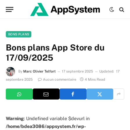
BONS PLANS
Bons plans App Store du
17/09/2025
By
Marc Olivier Telfort
17 septembre 2025
Updated:
17
septembre 2025
Aucun commentaire
4 Mins Read
Warning
: Undefined variable $devurl in
/home/bdea3086/appsystem.fr/wp-