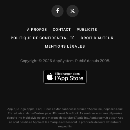
Facebook
X
(Twitter)
À PROPOS
CONTACT
PUBLICITÉ
POLITIQUE DE CONFIDENTIALITÉ
DROIT D’AUTEUR
MENTIONS LÉGALES
Copyright © 2026 AppSystem. Publié depuis 2008.
Apple, le logo Apple, iPod, iTunes et Mac sont des marques d’Apple Inc., déposées aux
États-Unis et dans d’autres pays. iPhone et MacBook Air sont des marques déposées
d’Apple Inc. MobileMe est une marque de service d’Apple Inc. AppSystem.fr et son App
ne sont pas liés à Apple et les marques citées sont la propriété de leurs détenteurs
respectifs.