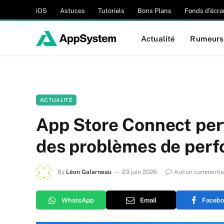
iOS
Astuces
Tutoriels
Bons Plans
Fonds d’écra
Actualité
Rumeurs
ACTUALITÉ
App Store Connect per
des problèmes de per
By
Léon Galarneau
23 juin 2026
Aucun commenta
WhatsApp
Email
Facebo