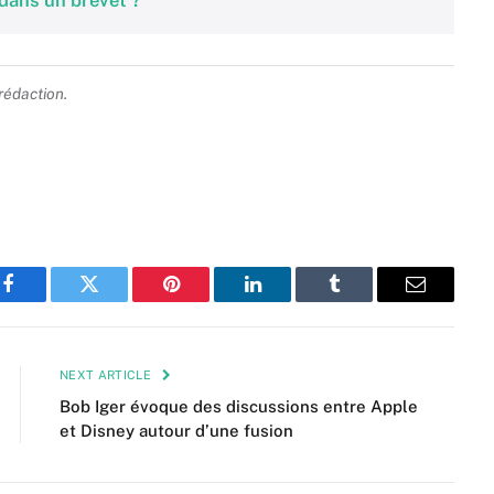
 dans un brevet ?
 rédaction.
Facebook
Twitter
Pinterest
LinkedIn
Tumblr
Email
NEXT ARTICLE
Bob Iger évoque des discussions entre Apple
et Disney autour d’une fusion