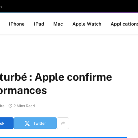
n
iPhone
iPad
Mac
Apple Watch
Application
turbé : Apple confirme
formances
ire
2 Mins Read
ok
Twitter