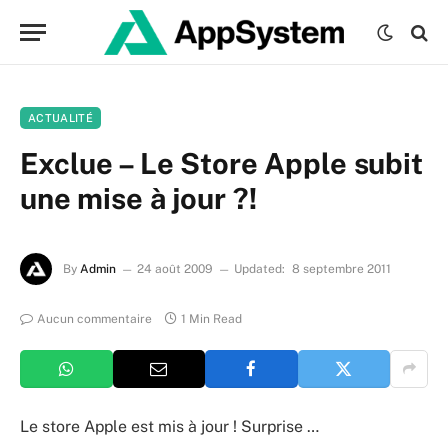
ACTUALITÉ
Exclue – Le Store Apple subit
une mise à jour ?!
By
Admin
24 août 2009
Updated:
8 septembre 2011
Aucun commentaire
1 Min Read
Le store Apple est mis à jour ! Surprise …