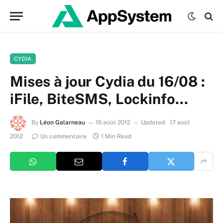
CYDIA
Mises à jour Cydia du 16/08 :
iFile, BiteSMS, Lockinfo…
By
Léon Galarneau
16 août 2012
Updated:
17 août
2012
Un commentaire
1 Min Read