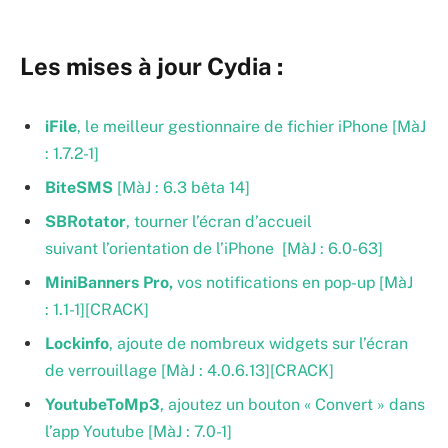
Les mises à jour Cydia :
iFile
, le meilleur gestionnaire de fichier iPhone [MàJ
: 1.7.2-1]
BiteSMS
[MàJ : 6.3 bêta 14]
SBRotator
, tourner l’écran d’accueil
suivant l’orientation de l’iPhone [MàJ : 6.0-63]
MiniBanners Pro,
vos notifications en pop-up [MàJ
: 1.1-1][CRACK]
Lockinfo
, ajoute de nombreux widgets sur l’écran
de verrouillage
[MàJ : 4.0.6.13][CRACK]
YoutubeToMp3
, ajoutez un bouton « Convert » dans
l’app Youtube [MàJ : 7.0-1]