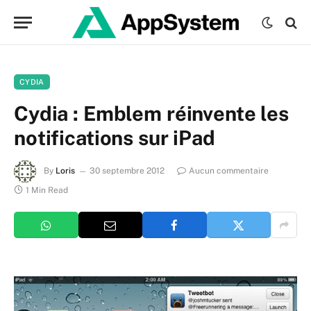
CYDIA
Cydia : Emblem réinvente les
notifications sur iPad
By
Loris
30 septembre 2012
Aucun commentaire
1 Min Read