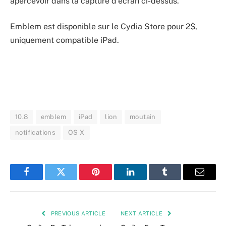
apercevoir dans la capture d’écran ci-dessus.
Emblem est disponible sur le Cydia Store pour 2$,
uniquement compatible iPad.
10.8
emblem
iPad
lion
moutain
notifications
OS X
Facebook
Twitter
Pinterest
LinkedIn
Tumblr
Email
PREVIOUS ARTICLE
NEXT ARTICLE