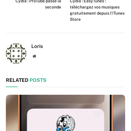
Cydia : ProTube passe la
Cydia : EasyTunes :
seconde
téléchargez vos musiques
gratuitement depuis l’iTunes
Store
Loris
Website
RELATED
POSTS