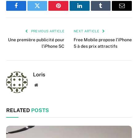
Facebook
Twitter
Pinterest
LinkedIn
Tumblr
Email
PREVIOUS ARTICLE
NEXT ARTICLE
Une première publicité pour
Free Mobile propose l’iPhone
l’iPhone 5C
5 à des prix attractifs
Loris
Website
RELATED
POSTS