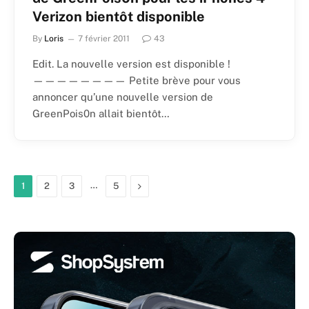
Verizon bientôt disponible
By
Loris
7 février 2011
43
Edit. La nouvelle version est disponible !
———————— Petite brève pour vous
annoncer qu’une nouvelle version de
GreenPois0n allait bientôt…
…
Next
1
2
3
5