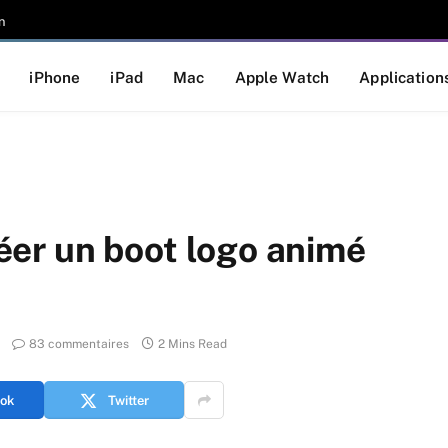
n
iPhone
iPad
Mac
Apple Watch
Application
Créer un boot logo animé
83 commentaires
2 Mins Read
ok
Twitter