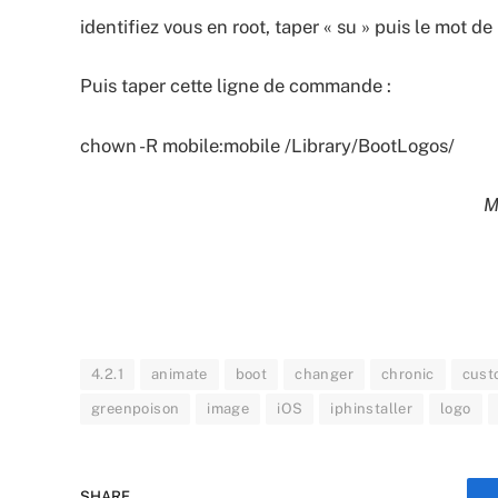
identifiez vous en root, taper « su » puis le mot de
Puis taper cette ligne de commande :
chown -R mobile:mobile /Library/BootLogos/
M
4.2.1
animate
boot
changer
chronic
cust
greenpoison
image
iOS
iphinstaller
logo
SHARE.