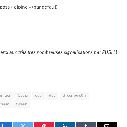
 pass « alpine » (par défaut).
erci aux très très nombreuses signalisations par PUSH
!
omizer
Cydia
deb
dev
Greenpois0n
team
tweak