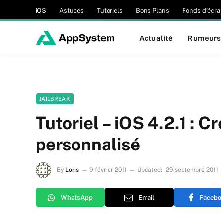
iOS
Astuces
Tutoriels
Bons Plans
Fonds d’écra
Actualité
Rumeurs
JAILBREAK
Tutoriel – iOS 4.2.1 : 
personnalisé
By
Loris
9 février 2011
Updated:
29 septembre 2011
WhatsApp
Email
Facebo