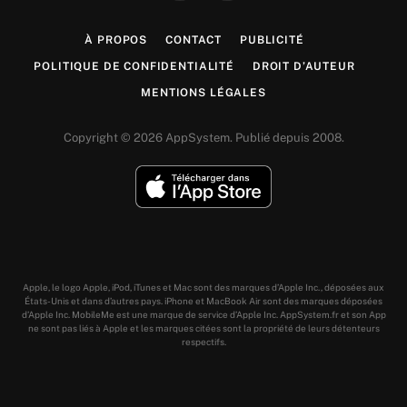
(Twitter)
À PROPOS
CONTACT
PUBLICITÉ
POLITIQUE DE CONFIDENTIALITÉ
DROIT D’AUTEUR
MENTIONS LÉGALES
Copyright © 2026 AppSystem. Publié depuis 2008.
Apple, le logo Apple, iPod, iTunes et Mac sont des marques d’Apple Inc., déposées aux
États-Unis et dans d’autres pays. iPhone et MacBook Air sont des marques déposées
d’Apple Inc. MobileMe est une marque de service d’Apple Inc. AppSystem.fr et son App
ne sont pas liés à Apple et les marques citées sont la propriété de leurs détenteurs
respectifs.