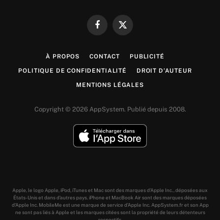
Facebook
X
(Twitter)
À PROPOS
CONTACT
PUBLICITÉ
POLITIQUE DE CONFIDENTIALITÉ
DROIT D’AUTEUR
MENTIONS LÉGALES
Copyright © 2026 AppSystem. Publié depuis 2008.
Apple, le logo Apple, iPod, iTunes et Mac sont des marques d’Apple Inc., déposées aux
États-Unis et dans d’autres pays. iPhone et MacBook Air sont des marques déposées
d’Apple Inc. MobileMe est une marque de service d’Apple Inc. AppSystem.fr et son App
ne sont pas liés à Apple et les marques citées sont la propriété de leurs détenteurs
respectifs.