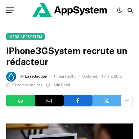
INFOS APPSYSTEM
iPhone3GSystem recrute un
rédacteur
By
La rédaction
11 mars 2015
Updated:
11 mars 2015
23 commentaires
1 Min Read