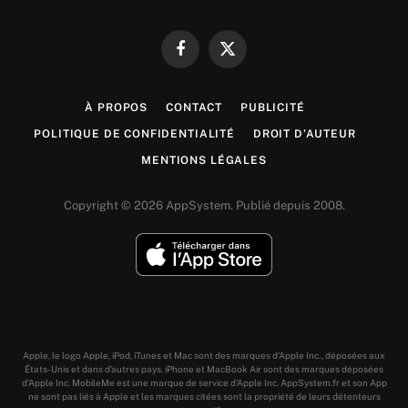
Facebook
X
(Twitter)
À PROPOS
CONTACT
PUBLICITÉ
POLITIQUE DE CONFIDENTIALITÉ
DROIT D’AUTEUR
MENTIONS LÉGALES
Copyright © 2026 AppSystem. Publié depuis 2008.
Apple, le logo Apple, iPod, iTunes et Mac sont des marques d’Apple Inc., déposées aux
États-Unis et dans d’autres pays. iPhone et MacBook Air sont des marques déposées
d’Apple Inc. MobileMe est une marque de service d’Apple Inc. AppSystem.fr et son App
ne sont pas liés à Apple et les marques citées sont la propriété de leurs détenteurs