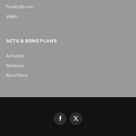
Fonds d’écran
Vidéo
ACTU & BONS PLANS
Actualité
Rumeurs
Bons Plans
Facebook
X
(Twitter)