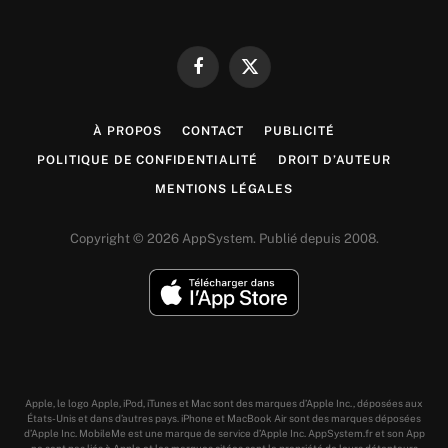
Facebook
X
(Twitter)
À PROPOS
CONTACT
PUBLICITÉ
POLITIQUE DE CONFIDENTIALITÉ
DROIT D’AUTEUR
MENTIONS LÉGALES
Copyright © 2026 AppSystem. Publié depuis 2008.
Apple, le logo Apple, iPod, iTunes et Mac sont des marques d’Apple Inc., déposées aux
États-Unis et dans d’autres pays. iPhone et MacBook Air sont des marques déposées
d’Apple Inc. MobileMe est une marque de service d’Apple Inc. AppSystem.fr et son App