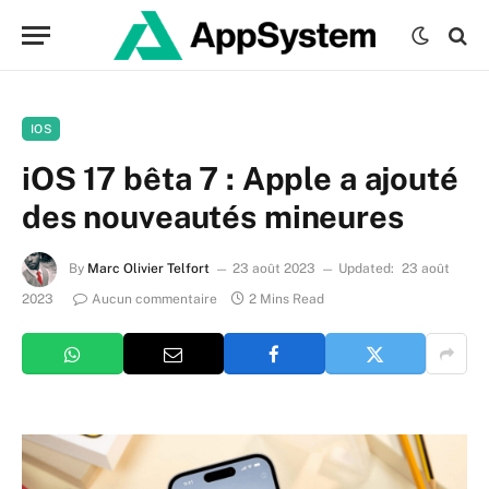
IOS
iOS 17 bêta 7 : Apple a ajouté
des nouveautés mineures
By
Marc Olivier Telfort
23 août 2023
Updated:
23 août
2023
Aucun commentaire
2 Mins Read