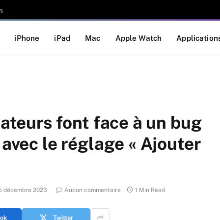
n
iPhone
iPad
Mac
Apple Watch
Application
sateurs font face à un bug
 avec le réglage « Ajouter
5 décembre 2023
Aucun commentaire
1 Min Read
ok
Twitter