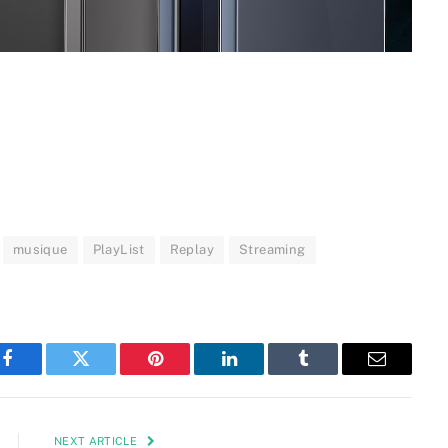
musique
PlayList
Replay
Streaming
Facebook
Twitter
Pinterest
LinkedIn
Tumblr
Email
NEXT ARTICLE