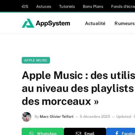
iOS
Astuces
Tutoriels
Bons Plans
Fonds d’écra
Actualité
Rumeurs
APPLE MUSIC
Apple Music : des utili
au niveau des playlists
des morceaux »
By
Marc Olivier Telfort
5 décembre 2023
Updated:
WhatsApp
Email
Facebo