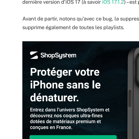
dernière version d’iOS 17 (à savoir
iOS 17.1.2
) – es
Avant de partir, notons qu’avec ce bug, la suppre
supprime également de toutes les playlists.