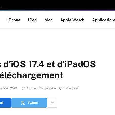
n
iPhone
iPad
Mac
Apple Watch
Application
 d’iOS 17.4 et d’iPadOS
 téléchargement
février 2024
Aucun commentaire
1 Min Read
ok
Twitter