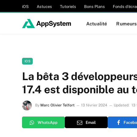
iOS
Astuces
Tutoriels
Bons Plans
Fonds d’écra
Actualité
Rumeurs
IOS
La bêta 3 développeurs
17.4 est disponible au
By
Marc Olivier Telfort
13 février 2024
Updated:
13 
WhatsApp
Email
Facebo