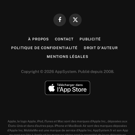
Facebook
X
(Twitter)
À PROPOS
CONTACT
PUBLICITÉ
POLITIQUE DE CONFIDENTIALITÉ
DROIT D’AUTEUR
MENTIONS LÉGALES
Copyright © 2026 AppSystem. Publié depuis 2008.
Apple, le logo Apple, iPod, iTunes et Mac sont des marques d’Apple Inc., déposées aux
États-Unis et dans d’autres pays. iPhone et MacBook Air sont des marques déposées
d’Apple Inc. MobileMe est une marque de service d’Apple Inc. AppSystem.fr et son App
ne sont pas liés à Apple et les marques citées sont la propriété de leurs détenteurs