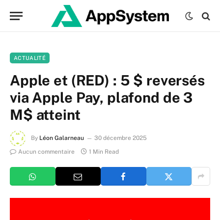
ACTUALITÉ
Apple et (RED) : 5 $ reversés
via Apple Pay, plafond de 3
M$ atteint
By
Léon Galarneau
30 décembre 2025
Aucun commentaire
1 Min Read