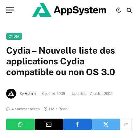
CYDIA
Cydia – Nouvelle liste des
applications Cydia
compatible ou non OS 3.0
By
Admin
6 juillet 2009
Updated:
7 juillet 2009
4 commentaires
1 Min Read