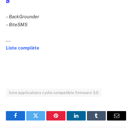
B
– BackGrounder
– BiteSMS
….
Liste complète
liste applications cydia compatible firmware 3.0
Facebook
Twitter
Pinterest
LinkedIn
Tumblr
Email